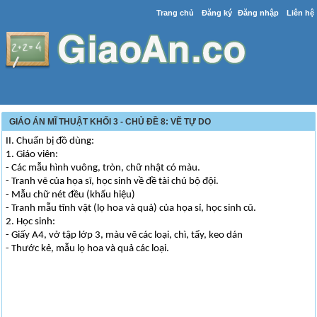
Trang chủ
Đăng ký
Đăng nhập
Liên hệ
GIÁO ÁN MĨ THUẬT KHỐI 3 - CHỦ ĐỀ 8: VẼ TỰ DO
II. Chuẩn bị đồ dùng:
1. Giáo viên:
- Các mẫu hình vuông, tròn, chữ nhật có màu.
- Tranh vẽ của họa sĩ, học sinh về đề tài chú bộ đội.
- Mẫu chữ nét đều (khẩu hiệu)
- Tranh mẫu tĩnh vật (lọ hoa và quả) của họa sỉ, học sinh cũ.
2. Học sinh:
- Giấy A4, vở tập lớp 3, màu vẽ các loại, chì, tẩy, keo dán
- Thước kẻ, mẫu lọ hoa và quả các loại.