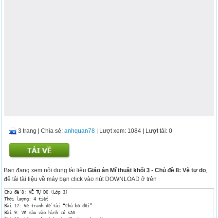
3 trang
|
Chia sẻ:
anhquan78
| Lượt xem: 1084
| Lượt tải: 0
Bạn đang xem nội dung tài liệu
Giáo án Mĩ thuật khối 3 - Chủ đề 8: Vẽ tự do
,
để tải tài liệu về máy bạn click vào nút DOWNLOAD ở trên
Chủ đề 8: VẼ TỰ DO (Lớp 3)

Thời lượng: 4 tiết

Bài 17: Vẽ tranh đề tài “Chú bộ đội”

Bài 9: Vẽ màu vào hình có sẵn
