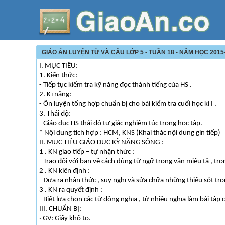
GIÁO ÁN LUYỆN TỪ VÀ CÂU LỚP 5 - TUẦN 18 - NĂM HỌC 2015
I. MỤC TIÊU:
1. Kiến thức:
- Tiếp tục kiểm tra kỹ năng đọc thành tiếng của HS .
2. Kĩ năng:
- Ôn luyện tổng hợp chuẩn bị cho bài kiểm tra cuối học kì I .
3. Thái độ:
- Giáo dục HS thái độ tự giác nghiêm túc trong học tập.
* Nội dung tích hợp : HCM, KNS (Khai thác nội dung gin tiếp)
II. MỤC TIÊU GIÁO DỤC KỸ NĂNG SỐNG :
1 . KN giao tiếp – tự nhận thức :
- Trao đổi với bạn về cách dùng từ ngữ trong văn miêu tả , tro
2 . KN kiên định :
- Đưa ra nhận thức , suy nghĩ và sửa chữa những thiếu sót tron
3 . KN ra quyết định :
- Biết lựa chọn các từ đồng nghĩa , từ nhiều nghĩa làm bài tập c
III. CHUẨN BỊ:
· GV: Giấy khổ to.