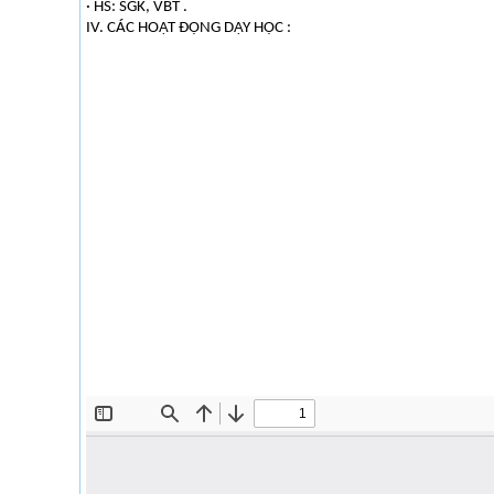
· HS: SGK, VBT .
IV. CÁC HOẠT ĐỘNG DẠY HỌC :