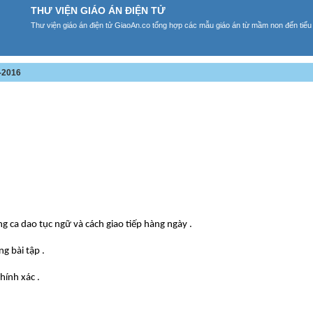
THƯ VIỆN GIÁO ÁN ĐIỆN TỬ
Thư viện giáo án điện tử GiaoAn.co tổng hợp các mẫu giáo án từ mầm non đến tiểu
-2016
ng ca dao tục ngữ và cách giao tiếp hàng ngày .
g bài tập .
hính xác .