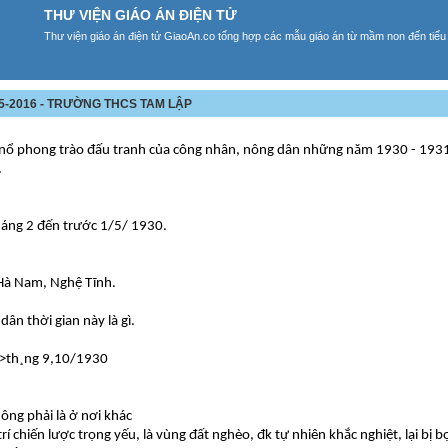
THƯ VIỆN GIÁO ÁN ĐIỆN TỬ
Thư viện giáo án điện tử GiaoAn.co tổng hợp các mẫu giáo án từ mầm non đến tiểu
5-2016 - TRƯỜNG THCS TAM LẬP
nổ phong trào đấu tranh của công nhân, nông dân những năm 1930 - 193
.
háng 2 đến trước 1/5/ 1930.
 Hà Nam, Nghệ Tĩnh.
ân thời gian này là gì.
0->th¸ng 9,10/1930
ông phải là ở nơi khác
trí chiến lược trọng yếu, là vùng đất nghèo, đk tự nhiên khắc nghiệt, lại bị 