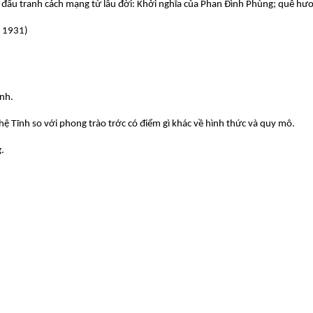
g đấu tranh cách mạng từ lâu đời: Khởi nghĩa của Phan Đình Phùng; quê hư
- 1931)
anh.
ệ Tĩnh so với phong trào tr­ớc có điểm gì khác về hình thức và quy mô.
g.