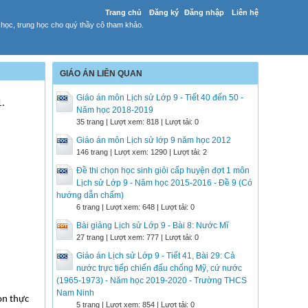
Trang chủ
Đăng ký
Đăng nhập
Liên hệ
 học, trung học cho quý thầy cô tham khảo.
GIÁO ÁN LIÊN QUAN
Giáo án môn Lịch sử Lớp 9 - Tiết 40 đến 50 -
1.
Năm học 2018-2019
35 trang | Lượt xem: 818 | Lượt tải: 0
Giáo án môn Lịch sử lớp 9 năm học 2012
146 trang | Lượt xem: 1290 | Lượt tải: 2
Đề thi chọn học sinh giỏi cấp huyện đợt 1 môn
Lịch sử Lớp 9 - Năm học 2015-2016 - Đề 9 (Có
hướng dẫn chấm)
6 trang | Lượt xem: 648 | Lượt tải: 0
Bài giảng Lịch sử Lớp 9 - Bài 8: Nước Mĩ
27 trang | Lượt xem: 777 | Lượt tải: 0
Giáo án Lịch sử Lớp 9 - Tiết 41, Bài 29: Cả
nước trực tiếp chiến đấu chống Mỹ, cứ nước
(1965-1973) - Năm học 2019-2020 - Trường THCS
Nam Ninh
bọn thực
5 trang | Lượt xem: 854 | Lượt tải: 0