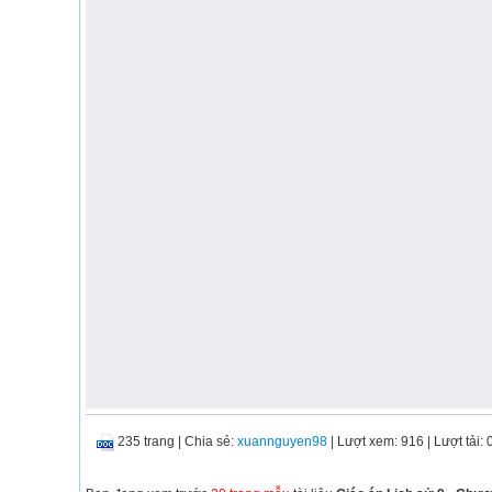
235 trang
|
Chia sẻ:
xuannguyen98
| Lượt xem: 916
| Lượt tải: 