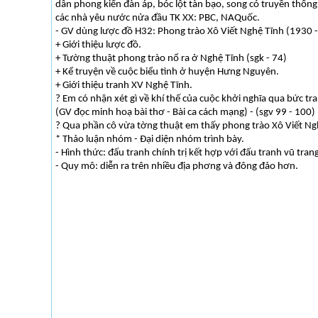
dân phong kiến đàn áp, bóc lột tàn bạo, song có truyền thốn
các nhà yêu nước nửa đầu TK XX: PBC, NAQuốc.
- GV dùng lược đồ H32: Phong trào Xô Viết Nghệ Tĩnh (1930 
+ Giới thiệu lược đồ.
+ Tường thuật phong trào nổ ra ở Nghệ Tĩnh (sgk - 74)
+ Kể truyện về cuộc biểu tình ở huyện Hưng Nguyên.
+ Giới thiệu tranh XV Nghệ Tĩnh.
? Em có nhận xét gì về khí thế của cuộc khởi nghĩa qua bức tr
(GV đọc minh hoạ bài thơ - Bài ca cách mạng) - (sgv 99 - 100)
? Qua phần cô vừa t­ờng thuật em thấy phong trào Xô Viết Ngh
* Thảo luận nhóm - Đại diện nhóm trình bày.
- Hình thức: đấu tranh chính trị kết hợp với đấu tranh vũ tran
- Quy mô: diễn ra trên nhiều địa ph­ơng và đông đảo hơn.