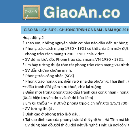
GIÁO ÁN LỊCH SỬ 9 - CHƯƠNG TRÌNH CẢ NĂM - NĂM HỌC 201
Hoạt động 2
? Theo em, những nguyên nhân cơ bản nào dẫn đến sự bùng 
? Phong trào cách mạng 1930 - 1931 có thể chia làm mấy đợt
- Phong trào cách mạng 1930 - 1931 chia 2 đợt.
- GV dùng lược đồ: Phong trào cách mạng VN 1930 - 1931.
? Em hãy tường thuật tóm tắt phong trào cách mạng VN từ t
- GV dẫn chứng chứng minh:
* Phong trào công nhân (SGK)
* Phong trào nông dân: diễn ra ở nhà địa phương: Thái Bình,
=> đấu tranh đòi giảm sưu thuế, chia lại ruộng
? Điểm mới trong phong trào đấu tranh của công nhân - nông d
(Xuất hiện truyền đơn và cờ đỏ búa liềm)
? Em giíi thiÖu ®«i nÐt vÒ phong trµo c¸ch m¹ng tõ 1/5/193
- GV tường thuật .
? Đỉnh cao ở phong trào là ở đâu.
? Tại sao đỉnh cao của phong trào là ở Nghệ An, Hà Tĩnh mà kh
- GV dùng bản đồ giới thiệu đôi nét về Nghệ Tĩnh: Là nơi có vị 