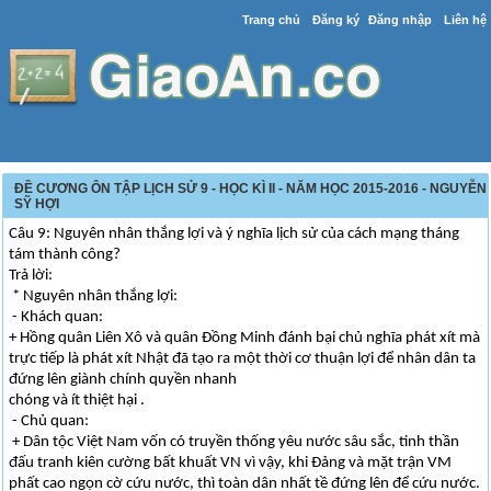
Trang chủ
Đăng ký
Đăng nhập
Liên hệ
ĐỀ CƯƠNG ÔN TẬP LỊCH SỬ 9 - HỌC KÌ II - NĂM HỌC 2015-2016 - NGUYỄN
SỸ HỢI
Câu 9: Nguyên nhân thắng lợi và ý nghĩa lịch sử của cách mạng tháng
tám thành công?
Trả lời:
* Nguyên nhân thắng lợi:
- Khách quan:
+ Hồng quân Liên Xô và quân Đồng Minh đánh bại chủ nghĩa phát xít mà
trực tiếp là phát xít Nhật đã tạo ra một thời cơ thuận lợi để nhân dân ta
đứng lên giành chính quyền nhanh
chóng và ít thiệt hại .
- Chủ quan:
+ Dân tộc Việt Nam vốn có truyền thống yêu nước sâu sắc, tinh thần
đấu tranh kiên cường bất khuất VN vì vậy, khi Đảng và mặt trận VM
phất cao ngọn cờ cứu nước, thì toàn dân nhất tề đứng lên để cứu nước.