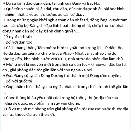
+ Do sự lãnh đạo đúng đắn, tài tình của Đảng và Bác Hồ:
+ Quá trình chuẩn bị lâu dài, chu đáo, đúc rút được nhiều bài học kinh
nghiệm nhất là về xd lực lượng, xd căn cứ địa. .
+ Trong những ngày khởi nghĩa toàn dân nhất trí, đồng lòng, quyết tâm
cao, các cấp bộ Đảng chỉ đạo linh hoạt, thống nhất, chớp thời cơ phát
động nhân dân nổi dậy giành chính quyền. .
* Ý nghĩa lịch sử:
- Đối với dân tộc
+ Cách mạng tháng Tám mở ra bước ngoặt mới trong lịch sử dân tộc.
Nó đã đập tan xiềng xích nô lệ của Pháp - Nhật và lật nhào chế độ
phong kiến, khai sinh nước VNDCCH, nhà nước do nhân dân làm chủ.
+ Mở ra một kỉ nguyên mới trong lịch sử dân tộc - kỉ nguyên độc lập tự
do , giải phóng dân tộc gắn liền với chủ nghĩa xã hội.
+ Đưa Đảng cộng sản Đông Dương trở thành một Đảng cầm quyền .
- Đối với quốc tế
+ Góp phần chiến thắng chủ nghĩa phát xít trong chiến tranh thế giới lần
II.
+ Chọc thủng khâu yếu nhất của trong hệ thống thuộc địa của chủ
nghĩa đế quốc, góp phần làm suy yếu chúng.
+ Cổ vũ mạnh mẽ phong trào giải phóng dân tộc của các nước thuộc địa
và nửa thuộc địa trên thế giới.