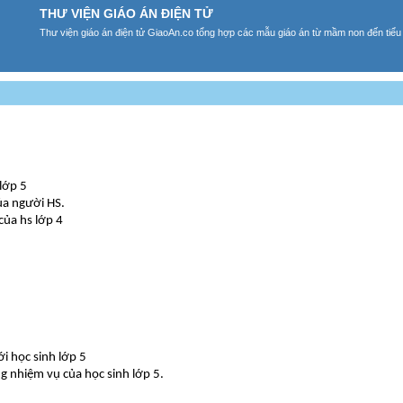
THƯ VIỆN GIÁO ÁN ĐIỆN TỬ
Thư viện giáo án điện tử GiaoAn.co tổng hợp các mẫu giáo án từ mầm non đến tiểu
lớp 5
ủa người HS.
của hs lớp 4
i học sinh lớp 5
g nhiệm vụ của học sinh lớp 5.