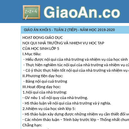
GIÁO ÁN KHỐI 5 - TUẦN 2 (TIẾP) - NĂM HỌC 2019-2020
HOẠT ĐỘNG GIÁO DỤC
NỘI QUI NHÀ TRƯỜNG VÀ NHIỆM VỤ HỌC TẬP
CỦA HỌC SINH LỚP 5
I.Mục tiêu:
- Hiểu được nội qui của nhà trường và nhiệm vụ của học sinh 
- Thực hiện nghiêm túc nội qui của nhà trường và nhiệm vụ c
- Có ý thức thực hiện tốt nội qui của nhà trường và nhiệm vụ 
II.Phương tiện dạy học:
- Bảng nội qui cuả trường
III.Hoạt động dạy học:
1.Nội qui của nhà trường:
- GV nêu 1 số nội quy của nhà trường.
- HS thảo luận về nội qui của nhà trường và ý nghĩa.
2.Nhiệm vụ của học sinh lớp 5:
- HS thảo luận xây dựng được những nhiệm vụ cần thiết đối vớ
- Các nhóm thảo luận – Trình bày trước lớp – Thống nhất chun
Chẳng hạn: