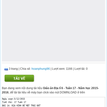
3 trang
|
Chia sẻ:
hoanphung96
| Lượt xem: 1166
| Lượt tải: 0
Bạn đang xem nội dung tài liệu
Giáo án Địa lí 6 - Tuần 17 - Năm học 2015-
2016
, để tải tài liệu về máy bạn click vào nút DOWNLOAD ở trên
Ngày soạn:5/12/2015

Tiết thứ: 17 Tuần 17 

BÀI 14. ĐỊA HÌNH BỀ MẶT TRÁI ĐẤT
