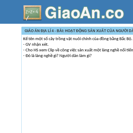
GIÁO ÁN ĐỊA LÍ 4 - BÀI: HOẠT ĐỘNG SẢN XUẤT CỦA NGƯỜI 
Kể tên một số cây trồng vật nuôi chính của đồng bằng Bắc Bộ.
- GV nhận xét.
- Cho HS xem Clip về công việc sản xuất một làng nghề nổi tiế
- Đó là làng nghề gì? Người dân làm gì?