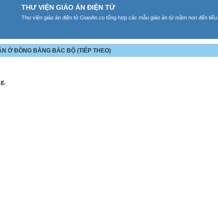
THƯ VIỆN GIÁO ÁN ĐIỆN TỬ
Thư viện giáo án điện tử GiaoAn.co tổng hợp các mẫu giáo án từ mầm non đến tiểu
DÂN Ở ĐỒNG BẰNG BẮC BỘ (TIẾP THEO)
ng.