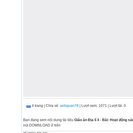
4 trang
|
Chia sẻ:
anhquan78
| Lượt xem: 1071
| Lượt tải: 0
Bạn đang xem nội dung tài liệu
Giáo án Địa lí 4 - Bài: Hoạt động 
nút DOWNLOAD ở trên