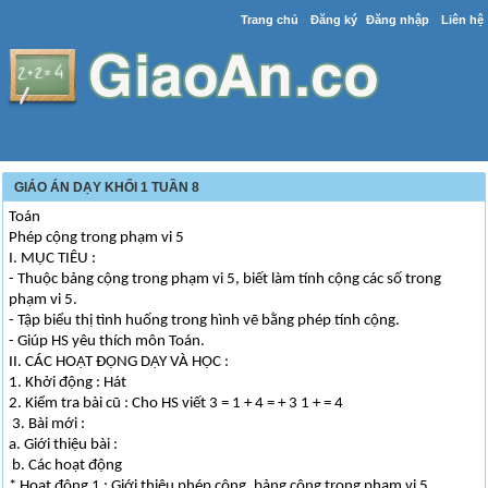
Trang chủ
Đăng ký
Đăng nhập
Liên hệ
GIÁO ÁN DẠY KHỐI 1 TUẦN 8
Toán
Phép cộng trong phạm vi 5
I. MỤC TIÊU :
- Thuộc bảng cộng trong phạm vi 5, biết làm tính cộng các số trong
phạm vi 5.
- Tập biểu thị tình huống trong hình vẽ bằng phép tính cộng.
- Giúp HS yêu thích môn Toán.
II. CÁC HOẠT ĐỘNG DẠY VÀ HỌC :
1. Khởi động : Hát
2. Kiểm tra bài cũ : Cho HS viết 3 = 1 + 4 = + 3 1 + = 4
3. Bài mới :
a. Giới thiệu bài :
b. Các hoạt động
* Hoạt động 1 : Giới thiệu phép cộng, bảng cộng trong phạm vi 5.