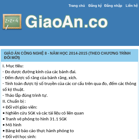
Trang chủ
Đăng ký
Đăng nhập
Liên hệ
GIÁO ÁN CÔNG NGHỆ 8 - NĂM HỌC 2014-2015 (THEO CHƯƠNG TRÌNH
ĐỔI MỚI)
I. Mục tiêu:
- Đo dược đường kính của các bánh đai.
- Đếm được số răng của bánh răng, xích.
- Tính toán được tỷ số truyền của các cơ cấu trên qua đo, đếm các thông
số kỹ thuật.
- Tháo lắp đúng trình tự.
II. Chuẩn bị :
+ Đối với giáo viên:
• Nghiên cứu SGK và các tài liệu có liên quan
• Tranh vẽ phóng to hình 31.1 SGK
• Mô hình
• Bảng kê báo cáo thực hành phóng to
+ Đối với học sinh: