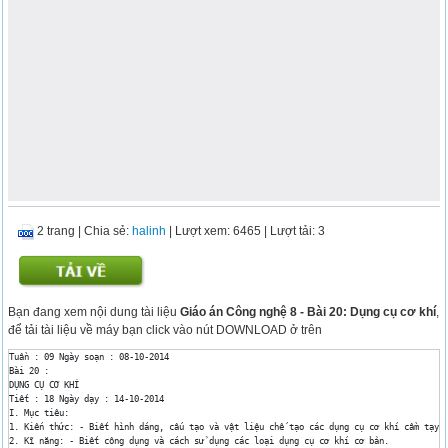
2 trang
|
Chia sẻ:
halinh
| Lượt xem: 6465
| Lượt tải: 3
Bạn đang xem nội dung tài liệu
Giáo án Công nghệ 8 - Bài 20: Dụng cụ cơ khí
,
để tải tài liệu về máy bạn click vào nút DOWNLOAD ở trên
Tuần : 09 Ngày soạn : 08-10-2014

Bài 20 : 

DỤNG CỤ CƠ KHÍ

Tiết : 18 Ngày dạy : 14-10-2014 

I. Mục tiêu: 

1. Kiến thức: - Biết hình dáng, cấu tạo và vật liệu chế tạo các dụng cụ cơ khí cầm tạy đ
2. Kĩ năng: - Biết công dụng và cách sử dụng các loại dụng cụ cơ khí cơ bản.
