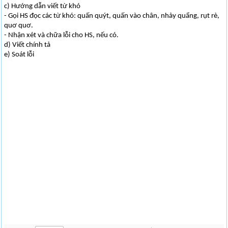
c) Hướng dẫn viết từ khó
- Gọi HS đọc các từ khó: quấn quýt, quấn vào chân, nhảy quẩng, rụt rè,
quơ quơ.
- Nhận xét và chữa lỗi cho HS, nếu có.
d) Viết chính tả
e) Soát lỗi