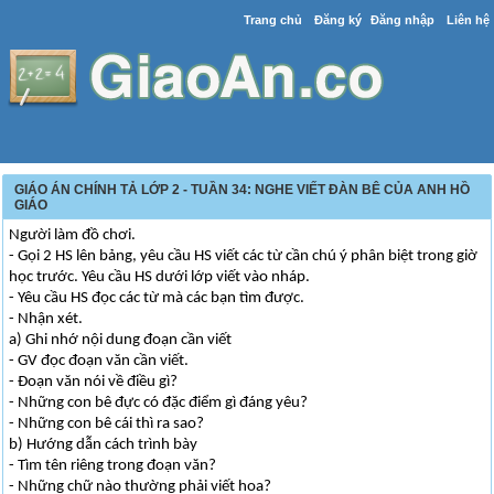
Trang chủ
Đăng ký
Đăng nhập
Liên hệ
GIÁO ÁN CHÍNH TẢ LỚP 2 - TUẦN 34: NGHE VIẾT ĐÀN BÊ CỦA ANH HỒ
GIÁO
Người làm đồ chơi.
- Gọi 2 HS lên bảng, yêu cầu HS viết các từ cần chú ý phân biệt trong giờ
học trước. Yêu cầu HS dưới lớp viết vào nháp.
- Yêu cầu HS đọc các từ mà các bạn tìm được.
- Nhận xét.
a) Ghi nhớ nội dung đoạn cần viết
- GV đọc đoạn văn cần viết.
- Đoạn văn nói về điều gì?
- Những con bê đực có đặc điểm gì đáng yêu?
- Những con bê cái thì ra sao?
b) Hướng dẫn cách trình bày
- Tìm tên riêng trong đoạn văn?
- Những chữ nào thường phải viết hoa?