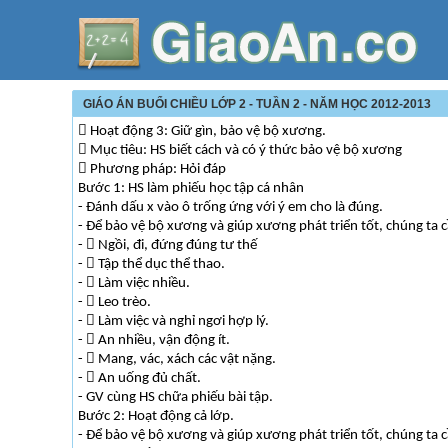
GIÁO ÁN BUỔI CHIỀU LỚP 2 - TUẦN 2 - NĂM HỌC 2012-2013
 Hoạt động 3: Giữ gìn, bảo vệ bộ xương.
 Mục tiêu: HS biết cách và có ý thức bảo vệ bộ xương
 Phương pháp: Hỏi đáp
Bước 1: HS làm phiếu học tập cá nhân
- Đánh dấu x vào ô trống ứng với ý em cho là đúng.
- Để bảo vệ bộ xương và giúp xương phát triển tốt, chúng ta c
-  Ngồi, đi, đứng đúng tư thế
-  Tập thể dục thể thao.
-  Làm việc nhiều.
-  Leo trèo.
-  Làm việc và nghỉ ngơi hợp lý.
-  An nhiều, vận động ít.
-  Mang, vác, xách các vật nặng.
-  An uống đủ chất.
- GV cùng HS chữa phiếu bài tập.
Bước 2: Hoạt động cả lớp.
- Để bảo vệ bộ xương và giúp xương phát triển tốt, chúng ta c