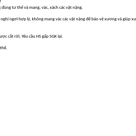
?
g đúng tư thế và mang, vác, xách các vật nặng.
c nghỉ ngơi hợp lý, không mang vác các vật nặng để bảo vệ xương và giúp 
c cắt rời. Yêu cầu HS gấp SGK lại.
thể.