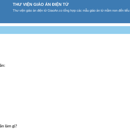
THƯ VIỆN GIÁO ÁN ĐIỆN TỬ
Thư viện giáo án điện tử GiaoAn.co tổng hợp các mẫu giáo án từ mầm non đến tiểu
ần:
ần làm gì?