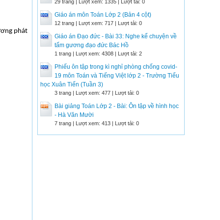
29 trang | Lượt xem: 1335 | Lượt tải: 0
Giáo án môn Toán Lớp 2 (Bản 4 cột)
12 trang | Lượt xem: 717 | Lượt tải: 0
xương phát
Giáo án Đạo đức - Bài 33: Nghe kể chuyện về
tấm gương đạo đức Bác Hồ
1 trang | Lượt xem: 4308 | Lượt tải: 2
Phiếu ôn tập trong kì nghỉ phòng chống covid-
19 môn Toán và Tiếng Việt lớp 2 - Trường Tiểu
học Xuân Tiến (Tuần 3)
3 trang | Lượt xem: 477 | Lượt tải: 0
Bài giảng Toán Lớp 2 - Bài: Ôn tập về hình học
- Hà Văn Mười
7 trang | Lượt xem: 413 | Lượt tải: 0