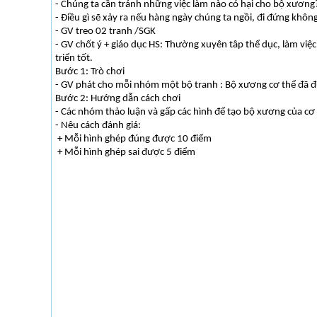
- Chúng ta cần tránh những việc làm nào có hại cho bộ xương
- Điều gì sẽ xảy ra nếu hàng ngày chúng ta ngồi, đi đứng khôn
- GV treo 02 tranh /SGK
- GV chốt ý + giáo dục HS: Thường xuyên tâp thể dục, làm việ
triển tốt.
Bước 1: Trò chơi
- GV phát cho mỗi nhóm một bộ tranh : Bộ xương cơ thể đã đượ
Bước 2: Hướng dẫn cách chơi
- Các nhóm thảo luận và gấp các hình để tạo bộ xương của cơ 
- Nêu cách đánh giá:
+ Mỗi hình ghép đúng được 10 điểm
+ Mỗi hình ghép sai được 5 điểm