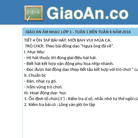
GIÁO ÁN ÂM NHẠC LỚP 1 - TUẦN 1 ĐẾN TUẦN 6 NĂM 2016
TIẾT 4 ÔN TẬP BÀI HÁT: MỜI BẠN VUI MÚA CA.
TRÒ CHƠI: Theo bài đồng dao “Ngựa ông đã về”.
I. Mục tiêu:
- HS hát thuộc lời đúng giai điệu bài hát.
- Biết hát kết hợp vận động phụ họa nhịp nhành.
- Đọc được bài đồng dao thep tiết tấu kết hợp với trò chơi “ 
II. Chuẩn bị:
- Đàn, nhạc cụ gõ.
- Nắm vững trò chơi.
III. Hoạt động dạy- học
1. Ổn định tổ chức(3’) : Kiểm tra sĩ số, nhắc nhở tư thế ngồi c
2. Kiểm tra bài cũ : Lồng vào giờ ôn tập