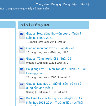
Trang chủ
Đăng ký
Đăng nhập
Liên hệ
 học, trung học cho quý thầy cô tham khảo.
GIÁO ÁN LIÊN QUAN
Giáo án Hoạt động thư viện Lớp 1 - Tuần 7 -
Năm học 2020-2021
11 trang | Lượt xem: 234 | Lượt tải: 0
Giáo án môn học lớp 1 - Tuần dạy 26
13 trang | Lượt xem: 814 | Lượt tải: 0
Giáo án Tổng hợp khối 1 - Tuần 16
9 trang | Lượt xem: 1131 | Lượt tải: 0
Bài giảng Lớp 1 - Môn Tập đọc - Tuần 27 - Bài :
Hoa ngọc lan
24 trang | Lượt xem: 2086 | Lượt tải: 2
Giáo án Đạo đức 1 - Giữ gìn sách vở và đồ
dùng bền đẹp (tiết 1)
3 trang | Lượt xem: 913 | Lượt tải: 0
Bài kiểm tra chất lượng học sinh giỏi lớp 1 -
Năm học 2013-2014 - Trường Tiểu học Thái