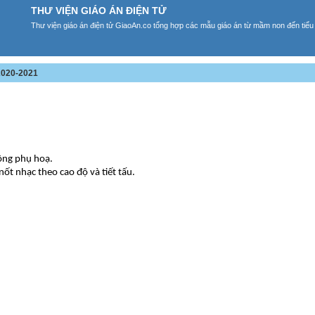
THƯ VIỆN GIÁO ÁN ĐIỆN TỬ
Thư viện giáo án điện tử GiaoAn.co tổng hợp các mẫu giáo án từ mầm non đến tiểu
020-2021
động phụ hoạ.
nốt nhạc theo cao độ và tiết tấu.