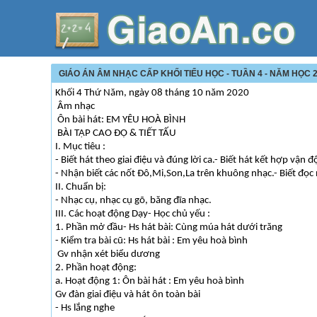
GIÁO ÁN ÂM NHẠC CẤP KHỐI TIỂU HỌC - TUẦN 4 - NĂM HỌC 2
Khối 4 Thứ Năm, ngày 08 tháng 10 năm 2020
Âm nhạc
Ôn bài hát: EM YÊU HOÀ BÌNH
BÀI TẬP CAO ĐỘ & TIẾT TẤU
I. Mục tiêu :
- Biết hát theo giai điệu và đúng lời ca.- Biết hát kết hợp vận 
- Nhận biết các nốt Đô,Mi,Son,La trên khuông nhạc.- Biết đọc 
II. Chuẩn bị:
- Nhạc cụ, nhạc cụ gõ, băng đĩa nhạc.
III. Các hoạt động Dạy- Học chủ yếu :
1. Phần mở đầu- Hs hát bài: Cùng múa hát dưới trăng
- Kiểm tra bài cũ: Hs hát bài : Em yêu hoà bình
Gv nhận xét biểu dương
2. Phần hoạt động:
a. Hoạt động 1: Ôn bài hát : Em yêu hoà bình
Gv đàn giai điệu và hát ôn toàn bài
- Hs lắng nghe