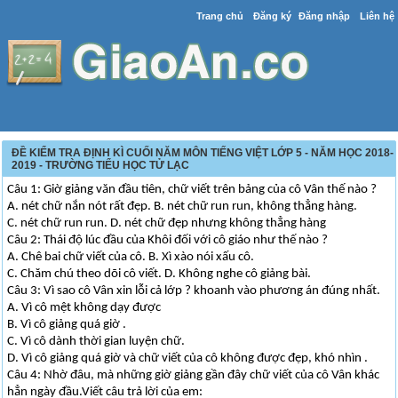
Trang chủ
Đăng ký
Đăng nhập
Liên hệ
ĐỀ KIỂM TRA ĐỊNH KÌ CUỐI NĂM MÔN TIẾNG VIỆT LỚP 5 - NĂM HỌC 2018-
2019 - TRƯỜNG TIỂU HỌC TỬ LẠC
Câu 1: Giờ giảng văn đầu tiên, chữ viết trên bảng của cô Vân thế nào ?
A. nét chữ nắn nót rất đẹp. B. nét chữ run run, không thẳng hàng.
C. nét chữ run run. D. nét chữ đẹp nhưng không thẳng hàng
Câu 2: Thái độ lúc đầu của Khôi đối với cô giáo như thế nào ?
A. Chê bai chữ viết của cô. B. Xì xào nói xấu cô.
C. Chăm chú theo dõi cô viết. D. Không nghe cô giảng bài.
Câu 3: Vì sao cô Vân xin lỗi cả lớp ? khoanh vào phương án đúng nhất.
A. Vì cô mệt không dạy được
B. Vì cô giảng quá giờ .
C. Vì cô dành thời gian luyện chữ.
D. Vì cô giảng quá giờ và chữ viết của cô không được đẹp, khó nhìn .
Câu 4: Nhờ đâu, mà những giờ giảng gần đây chữ viết của cô Vân khác
hẳn ngày đầu.Viết câu trả lời của em: