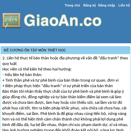
Trang chủ
Đăng ký
Đăng nhập
Liên hệ
ĐỂ CƯƠNG ÔN TẬP MÔN TRIẾT HỌC
2. Liên hệ thực tế bản thân hoặc địa phương về vấn đề “đấu tranh” theo
quy luật
Học viên có thể kiên hệ theo hai hướng:
- Nếu liên hệ bản thân:
+ Tinh thần phê và tự phê bình của bản thân trong cơ quan, đơn vị
+ Biện pháp thực hiện “đấu tranh” vì sự phát triển của bản thân
Bản thân tôi nhận thấy thực chất của tự phê bình và phê bình là góp ý
giúp đồng chí, đồng nghiệp và tự bản thân kiểm điểm lại xem cái làm
được và chưa làm được, làm hay hoặc còn thiếu sót, sai lầm và từ đó
phát huy cái tốt, tìm ra biện pháp khắc phục, sửa chữa cái chưa hay, cái
khuyết điểm, sai lầm. Phê bình là để giúp nhau cùng tiến bộ, vững vàng
hơn và nó thể hiện tình cảm chân thành chứ không phải lợi dụng phê
bình để đấu đá, hạ bệ lẫn nhau, thậm chí xúc phạm danh dự, xỉ vả nhau,
làm ảnh hưởng nghiêm trọng đến khối đoàn kết nội bộ, năng lực lãnh