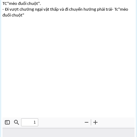
TC"mèo đuổi chuột".
- Đi vượt chướng ngại vật thấp và đi chuyển hướng phải trái- Tc"mèo
đuổi chuột"