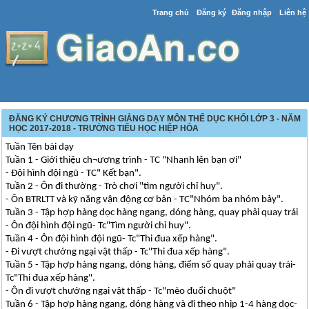
Trang chủ
Đăng ký
Đăng nhập
Liên hệ
ĐĂNG KÝ CHƯƠNG TRÌNH GIẢNG DẠY MÔN THỂ DỤC KHỐI LỚP 3 - NĂM
HỌC 2017-2018 - TRƯỜNG TIỂU HỌC HIỆP HÒA
Tuần Tên bài dạy
Tuần 1 - Giới thiệu ch¬ương trình - TC "Nhanh lên bạn ơi"
- Đội hình đội ngũ - TC" Kết bạn".
Tuần 2 - Ôn đi thường - Trò chơi "tìm người chỉ huy".
- Ôn BTRLTT và kỹ năng vận động cơ bản - TC"Nhóm ba nhóm bảy".
Tuần 3 - Tập hợp hàng dọc hàng ngang, dóng hàng, quay phải quay trái
- Ôn đội hình đội ngũ- Tc"Tìm người chỉ huy".
Tuần 4 - Ôn đội hình đội ngũ- Tc"Thi đua xếp hàng".
- Đi vượt chướng ngại vật thấp - Tc"Thi đua xếp hàng".
Tuần 5 - Tập hợp hàng ngang, dóng hàng, điểm số quay phải quay trái-
Tc"Thi đua xếp hàng".
- Ôn đi vượt chướng ngại vật thấp - Tc"mèo đuổi chuột"
Tuần 6 - Tập hợp hàng ngang, dóng hàng và đi theo nhịp 1-4 hàng dọc-