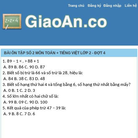
Trang chủ
Đăng ký
Đăng nhập
Liên hệ
BÀI ÔN TẬP SỐ 2 MÔN TOÁN + TIẾNG VIỆT LỚP 2 - ĐỢT 4
1. 89 – 1 < . > 88 + 1
A. 89 B. 86 C. 90 D. 87
2. Biết số bị trừ là 66 và số trừ là 28, hiệu là:
A. 84 B. 38 C. 83 D. 48
3. Biết số hạng thứ hai 4 và tổng bằng 6, số hạng thứ nhất bằng mấy?
A. 0 B. 1 C. 2 D. 3
4. Số lớn nhất có hai chữ số là:
A. 99 B. 09 C. 90 D. 100
5. Kết quả của phép trừ 47 – 39 là:
A. 9 B. 8 C. 7 D. 6