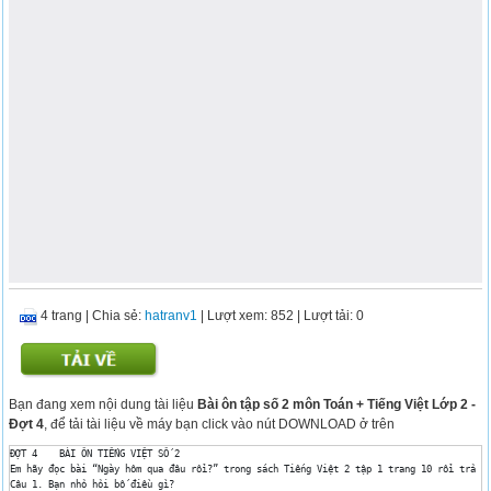
4 trang
|
Chia sẻ:
hatranv1
| Lượt xem: 852
| Lượt tải: 0
Bạn đang xem nội dung tài liệu
Bài ôn tập số 2 môn Toán + Tiếng Việt Lớp 2 -
Đợt 4
, để tải tài liệu về máy bạn click vào nút DOWNLOAD ở trên
ĐỢT 4	 BÀI ÔN TIẾNG VIỆT SỐ 2

Em hãy đọc bài “Ngày hôm qua đâu rồi?” trong sách Tiếng Việt 2 tập 1 trang 10 rồi trả lờ
Câu 1. Bạn nhỏ hỏi bố điều gì?
