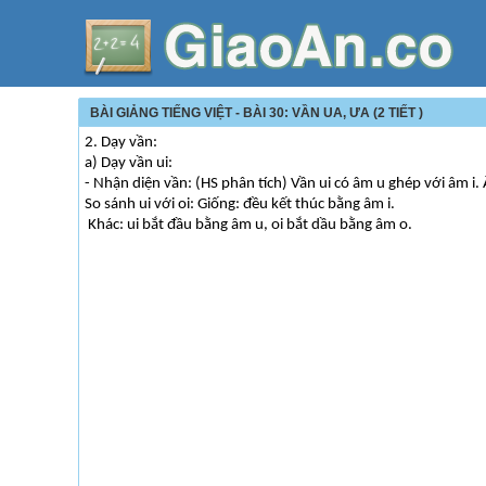
BÀI GIẢNG TIẾNG VIỆT - BÀI 30: VẦN UA, ƯA (2 TIẾT )
2. Dạy vần:
a) Dạy vần ui:
- Nhận diện vần: (HS phân tích) Vần ui có âm u ghép với âm i
So sánh ui với oi: Giống: đều kết thúc bằng âm i.
Khác: ui bắt đầu bằng âm u, oi bắt dầu bằng âm o.