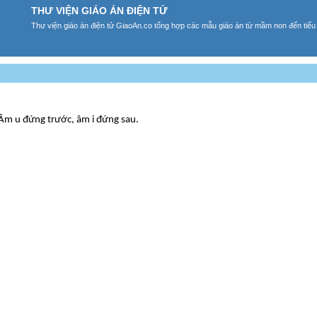
THƯ VIỆN GIÁO ÁN ĐIỆN TỬ
Thư viện giáo án điện tử GiaoAn.co tổng hợp các mẫu giáo án từ mầm non đến tiểu
. Âm u đứng trước, âm i đứng sau.