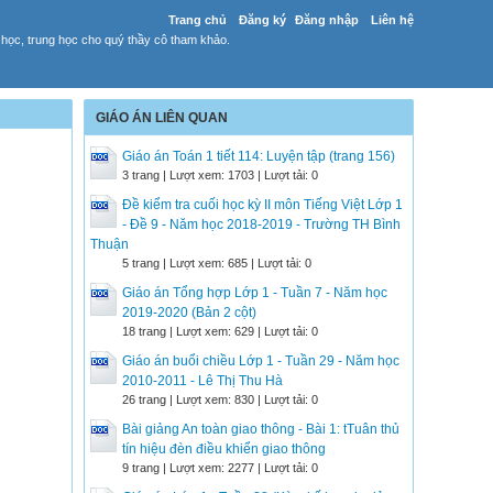
Trang chủ
Đăng ký
Đăng nhập
Liên hệ
 học, trung học cho quý thầy cô tham khảo.
GIÁO ÁN LIÊN QUAN
Giáo án Toán 1 tiết 114: Luyện tập (trang 156)
3 trang | Lượt xem: 1703 | Lượt tải: 0
Đề kiểm tra cuối học kỳ II môn Tiếng Việt Lớp 1
- Đề 9 - Năm học 2018-2019 - Trường TH Bình
Thuận
5 trang | Lượt xem: 685 | Lượt tải: 0
Giáo án Tổng hợp Lớp 1 - Tuần 7 - Năm học
2019-2020 (Bản 2 cột)
18 trang | Lượt xem: 629 | Lượt tải: 0
Giáo án buổi chiều Lớp 1 - Tuần 29 - Năm học
2010-2011 - Lê Thị Thu Hà
26 trang | Lượt xem: 830 | Lượt tải: 0
Bài giảng An toàn giao thông - Bài 1: tTuân thủ
tín hiệu đèn điều khiển giao thông
9 trang | Lượt xem: 2277 | Lượt tải: 0