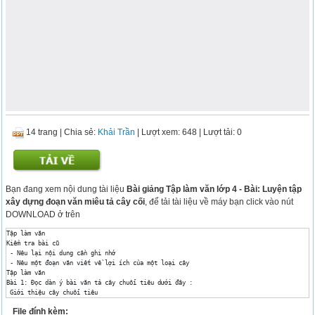
14 trang
|
Chia sẻ:
Khải Trần
| Lượt xem: 648
| Lượt tải: 0
Bạn đang xem nội dung tài liệu
Bài giảng Tập làm văn lớp 4 - Bài: Luyện tập
xây dựng đoạn văn miêu tả cây cối
, để tải tài liệu về máy bạn click vào nút
DOWNLOAD ở trên
Tập làm văn 

Kiểm tra bài cũ 

 - Nêu lại nội dung cần ghi nhớ 

 - Nêu một đoạn văn viết về lợi ích của một loại cây 

Tập làm văn 

Bài 1: Đọc dàn ý bài văn tả cây chuối tiêu dưới đây : 

 Giới thiệu cây chuối tiêu 

Tả bao quát cây chuối tiêu 

File đính kèm:
 Tả các bộ phận của cây chuối tiêu (tàu lá, buồng chuối, 
