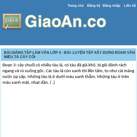
Trang chủ
Đăng ký
Đăng nhập
Liên hệ
BÀI GIẢNG TẬP LÀM VĂN LỚP 4 - BÀI: LUYỆN TẬP XÂY DỰNG ĐOẠN VĂN
MIÊU TẢ CÂY CỐI
Đoạn 3: cây chuối có nhiều tàu lá, có tàu đã già khô, bị gió đánh rách
ngang và rũ xuống gốc. Các tàu lá còn xanh thì liền tấm, to như cái máng
nước úp sấp. Những tàu lá ở dưới màu xanh thẫm. Những tàu ở trên
màu xanh mát, nhạt dần. ( .)