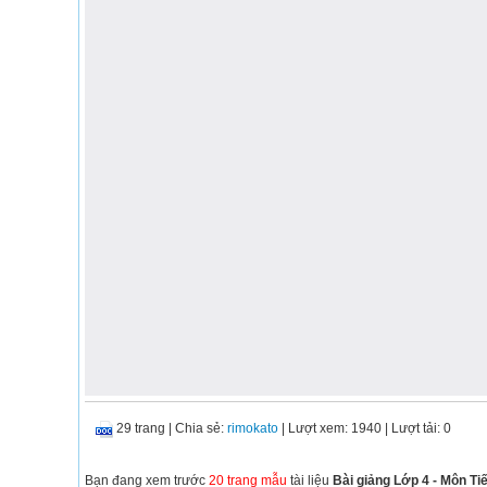
29 trang
|
Chia sẻ:
rimokato
| Lượt xem: 1940
| Lượt tải: 0
Bạn đang xem trước
20 trang mẫu
tài liệu
Bài giảng Lớp 4 - Môn Tiến