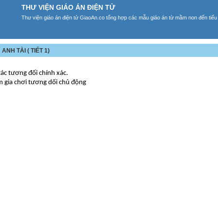
THƯ VIỆN GIÁO ÁN ĐIỆN TỬ
Thư viện giáo án điện tử GiaoAn.co tổng hợp các mẫu giáo án từ mầm non đến tiểu
ANH TÀI ( TIẾT 1)
tác tương đối chính xác.
am gia chơi tương dối chủ động