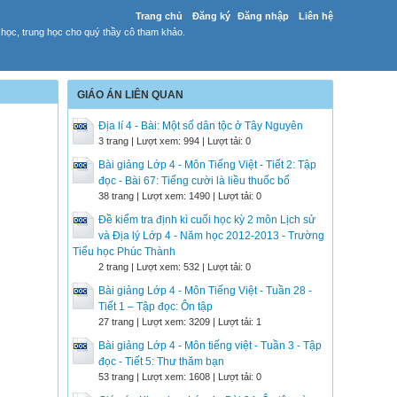
Trang chủ
Đăng ký
Đăng nhập
Liên hệ
 học, trung học cho quý thầy cô tham khảo.
GIÁO ÁN LIÊN QUAN
Địa lí 4 - Bài: Một số dân tộc ở Tây Nguyên
3 trang | Lượt xem: 994 | Lượt tải: 0
Bài giảng Lớp 4 - Môn Tiếng Việt - Tiết 2: Tập
đọc - Bài 67: Tiếng cười là liều thuốc bổ
38 trang | Lượt xem: 1490 | Lượt tải: 0
Đề kiểm tra định kì cuối học kỳ 2 môn Lịch sử
và Địa lý Lớp 4 - Năm học 2012-2013 - Trường
Tiểu học Phúc Thành
2 trang | Lượt xem: 532 | Lượt tải: 0
Bài giảng Lớp 4 - Môn Tiếng Việt - Tuần 28 -
Tiết 1 – Tập đọc: Ôn tập
27 trang | Lượt xem: 3209 | Lượt tải: 1
Bài giảng Lớp 4 - Môn tiếng việt - Tuần 3 - Tập
đọc - Tiết 5: Thư thăm bạn
53 trang | Lượt xem: 1608 | Lượt tải: 0