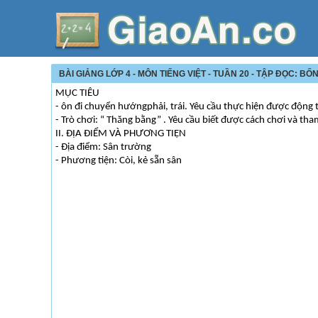
BÀI GIẢNG LỚP 4 - MÔN TIẾNG VIỆT - TUẦN 20 - TẬP ĐỌC: BỐN 
MỤC TIÊU
- ôn đi chuyển hướngphải, trái. Yêu cầu thực hiện được động 
- Trò chơi: “ Thăng bằng” . Yêu cầu biết được cách chơi và th
II. ĐỊA ĐIỂM VÀ PHƯƠNG TIỆN
- Địa điểm: Sân trường
- Phương tiện: Còi, kẻ sẵn sân