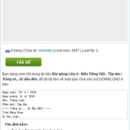
6 trang
|
Chia sẻ:
rimokato
| Lượt xem: 3947
| Lượt tải: 1
Bạn đang xem nội dung tài liệu
Bài giảng Lớp 4 - Môn Tiếng Việt - Tập đọc:
Trăng ơi... từ đâu đến
, để tải tài liệu về máy bạn click vào nút DOWNLOAD ở
trên
Ngày soạn: 25/ 3 / 2010

Ngày giảng: 6/ 4/ 2010

Môn: Tiếng Việt

Phân môn: Tập đọc

──── Trăng ơi... từ đâu đến? ────

Trần Đăng Khoa

A/ Mục tiêu.

	- Đọc đúng các tiếng, từ khó hoặc dễ lẫn do ảnh hưởng của phương ngữ: lửng lơ, trăng tròn, lên, lời mẹ ru, nơi nào...

File đính kèm:
	- Đọc trôi chảy toàn bài, ngắt nghỉ hơi đúng nhịp thơ, cuối mỗi dòng thơ, nhấn giọng ở những từ ngữ gợi tả, gợi cảm.

	- Đọc diễn cảm toàn bài với giọng thiết tha, thân ái, dịu dàng, thể hiện sự ngưỡng mộ của nhà thơ đối với vẻ đẹp của trăng.
