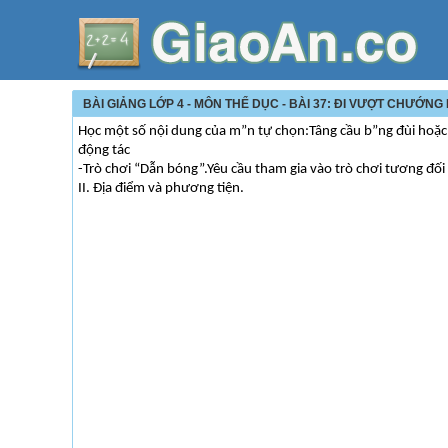
BÀI GIẢNG LỚP 4 - MÔN THỂ DỤC - BÀI 37: ĐI VƯỢT CHƯỚNG
Học một số nội dung của m”n tự chọn:Tâng cầu b”ng đùi hoặc 
động tác
-Trò chơi “Dẫn bóng”.Yêu cầu tham gia vào trò chơi tương đối
II. Địa điểm và phương tiện.