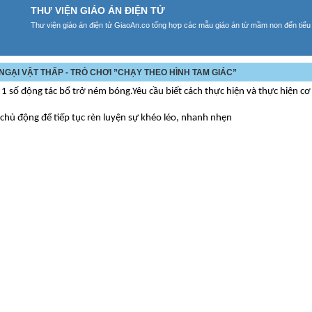
THƯ VIỆN GIÁO ÁN ĐIỆN TỬ
Thư viện giáo án điện tử GiaoAn.co tổng hợp các mẫu giáo án từ mầm non đến tiểu
 NGẠI VẬT THẤP - TRÒ CHƠI ”CHẠY THEO HÌNH TAM GIÁC”
1 số động tác bổ trở ném bóng.Yêu cầu biết cách thực hiện và thực hiện c
 chủ động để tiếp tục rèn luyện sự khéo léo, nhanh nhẹn