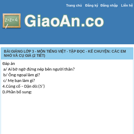
Trang chủ
Đăng ký
Đăng nhập
Liên hệ
BÀI GIẢNG LỚP 3 - MÔN TIẾNG VIỆT - TẬP ĐỌC - KỂ CHUYỆN: CÁC EM
NHỎ VÀ CỤ GIÀ (2 TIẾT)
Đáp án
a/ Ai bỡ ngỡ đứng nép bên người thân?
b/ Ông ngoại làm gì?
c/ Mẹ bạn làm gì?
4.Củng cố – Dặn dò:(5’)
D.Phần bổ sung: