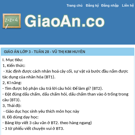
Trang chủ
Đăng ký
Đăng nhập
Liên hệ
GIÁO ÁN LỚP 3 - TUẦN 28 - VŨ THỊ KIM HUYỀN
I. Mục tiêu:
1, Kiến thức:
- Xác định được cách nhân hoá cây cối, sự vật và bước đầu nắm được
tác dụng của nhân hóa (BT1).
2, Kĩ năng:
- Tìm được bộ phận câu trả lời câu hỏi: Để làm gì? (BT2).
- Đặt đúng dấu chấm, dấu chấm hỏi, dấu chấm than vào ô trống trong
câu (BT3).
3, Thái độ:
- Giáo dục học sinh yêu thích môn học này
II. Đồ dùng dạy học:
- Bảng lớp viết 3 câu văn ở BT2. theo hàng ngang)
- 3 tờ phiếu viết chuyện vui ở BT3.