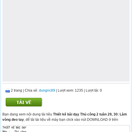
2 trang
|
Chia sẻ:
dungnc89
| Lượt xem: 1235
| Lượt tải: 0
Bạn đang xem nội dung tài liệu
Thiết kế bài dạy Thủ công 2 tuần 29, 30: Làm
vòng đeo tay
, để tải tài liệu về máy bạn click vào nút DOWNLOAD ở trên
THIẾT KẾ BÀI DẠY

Môn :	Thủ công
