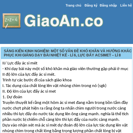
Trang chủ
Đăng ký
Đăng nhập
Liên hệ
SÁNG KIẾN KINH NGHIỆM: MỘT SỐ VẤN ĐỀ KHÓ KHĂN VÀ HƯỚNG KHẮC
PHỤC KHI GIẢNG DẠY BÀI NHIỆT KẾ - LÍ 6, LỰC ĐẨY ACSIMET – LÍ 8
II/ Lực đẩy ác si mét
- Khi dạy bài này một số khó khăn mà giáo viên thường gặp phải ở mục
II độ lớn của lực đẩy ác si mét.
Trình tự các bước đi của sách giáo khoa
I. Tác dụng của chất lỏng lên vật nhúng chìm trong nó (sgk)
II. Độ lớn của lực đẩy ác si met
1. Dự đoán
Truyền thuyết kể rằng một hôm ác si met đang nằm trong bồn tắm đầy
nước chợt phát hiện ra rằng ông ta nhấn chìm người trong nước càng
nhiều thì lực đẩy do nước tác dụng lên ông càng mạnh. nghĩa là thể tích
phần nước bị chiếm chỗ càng lớn thì lực đẩy của nước càng mạnh.
Dựa vào nhận xét mà ác si mét dự đoán độ lớn của lực tác dụng lên vật
nhúng chìm trong chất lỏng bằng trọng lượng phần chất lỏng bị vật