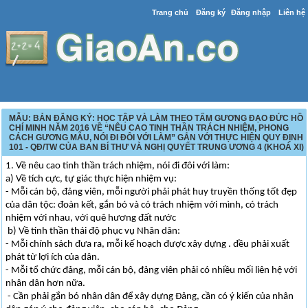
Trang chủ
Đăng ký
Đăng nhập
Liên hệ
MẪU: BẢN ĐĂNG KÝ: HỌC TẬP VÀ LÀM THEO TẤM GƯƠNG ĐẠO ĐỨC HỒ
CHÍ MINH NĂM 2016 VỀ “NÊU CAO TINH THẦN TRÁCH NHIỆM, PHONG
CÁCH GƯƠNG MẪU, NÓI ĐI ĐÔI VỚI LÀM” GẮN VỚI THỰC HIỆN QUY ĐỊNH
101 - QĐ/TW CỦA BAN BÍ THƯ VÀ NGHỊ QUYẾT TRUNG ƯƠNG 4 (KHOÁ XI)
1. Về nêu cao tinh thần trách nhiệm, nói đi đôi với làm:
a) Về tích cực, tự giác thực hiện nhiệm vụ:
- Mỗi cán bộ, đảng viên, mỗi người phải phát huy truyền thống tốt đẹp
của dân tộc: đoàn kết, gắn bó và có trách nhiệm với mình, có trách
nhiệm với nhau, với quê hương đất nước
b) Về tinh thần thái độ phục vụ Nhân dân:
- Mỗi chính sách đưa ra, mỗi kế hoạch được xây dựng . đều phải xuất
phát từ lợi ích của dân.
- Mỗi tổ chức đảng, mỗi cán bộ, đảng viên phải có nhiều mối liên hệ với
nhân dân hơn nữa.
- Cần phải gắn bó nhân dân để xây dựng Đảng, cần có ý kiến của nhân