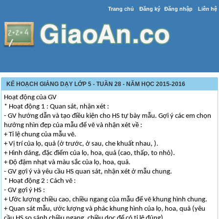
Trang chủ
Đăng ký
Đăng nhập
Liên hệ
KẾ HOẠCH GIẢNG DẠY LỚP 5 - TUẦN 28 - NĂM HỌC 2015-2016
Hoạt động của GV
* Hoạt động 1 : Quan sát, nhận xét :
- GV hướng dẫn và tạo điều kiện cho HS tự bày mẫu. Gợi ý các em chọn
hướng nhìn đẹp của mẫu để vẽ và nhận xét về :
+ Tỉ lệ chung của mẫu vẽ.
+ Vị trí của lọ, quả (ở trước, ở sau, che khuất nhau, ).
+ Hình dáng, đặc điểm của lọ, hoa, quả (cao, thấp, to nhỏ).
+ Độ đậm nhạt và màu sắc của lọ, hoa, quả.
- GV gợi ý và yêu cầu HS quan sát, nhận xét ở mẫu chung.
* Hoạt động 2 : Cách vẽ :
- GV gợi ý HS :
+ Ước lượng chiều cao, chiều ngang của mẫu để vẽ khung hình chung.
+ Quan sát mẫu, ước lượng và phác khung hình của lọ, hoa, quả (yêu
cầu HS so sánh chiều ngang, chiều dọc để có tỉ lệ đúng).