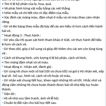
+ Tìm tỉ lệ bộ phận của lọ, hoa, quả.
+ Vẽ phác hình từng vật mẫu bằng các nét thẳng.
+ Nhìn mẫu vẽ chi tiết cho rõ đặc điểm của mẫu.
+ Xác định các mảng màu, đậm nhạt ở mẫu và vẽ màu theo cảm nhận
riêng.
- GV vẽ lên bảng theo mẫu đã bày để các em hiểu rõ hơn cách tiến hành
bài vẽ.
* Hoạt động 3 : Thực hành :
- GV yêu cầu HS quan sát hình tham khảo ở SGK, vở thực hành để hiểu
kĩ hơn về cách vẽ.
- GV theo dõi, góp ý bổ sung và giúp đỡ thêm cho các em còn lúng túng
về :
+ Cách vẽ khung hình, ước lượng tỉ lệ bộ phận, cách vẽ hình,
+ Tìm mảng đậm nhạt và vẽ màu.
* Hoạt động 4 : Nhận xét, đánh giá :
- GV cùng HS chọn một số bài (tốt và chưa tốt) và gợi ý HS nhận xét, xếp
loại về : bố cục, hình vẽ, cách vẽ chì hoặc vẽ màu,
- GV nhận xét chung tiết học, khen ngợi những HS vẽ tốt. Nhắc nhở và
động viên những HS chưa hoàn thành được bài về nhà tiếp tục hoàn
thành.
* Dặn dò :
- HS về nhà sưu tầm tranh, ảnh về lễ hội.
- Chuẩn bị đất nặn cho bài học tiết sau.