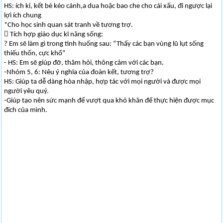
HS: ích kỉ, kết bè kéo cánh,a dua hoặc bao che cho cái xấu, đi ngược lại
lợi ích chung
*Cho học sinh quan sát tranh về tương trợ.
 Tích hợp giáo dục kĩ năng sống:
? Em sẽ làm gì trong tình huống sau: “Thấy các bạn vùng lũ lụt sống
thiếu thốn, cực khổ”
- HS: Em sẽ giúp đỡ, thăm hỏi, thông cảm với các bạn.
-Nhóm 5, 6: Nêu ý nghĩa của đoàn kết, tương trợ?
HS: Giúp ta dễ dàng hòa nhập, hợp tác với mọi người và được mọi
người yêu quý.
-Giúp tạo nên sức mạnh để vượt qua khó khăn để thực hiện được mục
đích của mình.