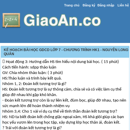
Trang chủ
Đăng ký
Đăng nhập
Liên hệ
KẾ HOẠCH BÀI HỌC GDCD LỚP 7 - CHƯƠNG TRÌNH HK1 - NGUYỄN LONG
QUÂN
 Họat động 3: Hướng dẫn HS tìm hiểu nội dung bài học. ( 15 phút)
Cách tiến hành: sdpp thảo luận
GV: Chia nhóm thảo luận: ( 3 phút)
HS:Thảo luận và trình bày kết quả.
Nhóm 1, 2: Đoàn kết tương trợ là gì?
HS: Đoàn kết tương trợ là sự thông cảm, chia sẻ và có việc làm cụ thể
giúp đỡ nhau khi gặp khó khăn.
- Đoàn kết tương trợ còn là sự liên kết, đùm bọc, giúp đỡ nhau, tạo nên
sức mạnh lớn để hoàn thành nhiệm vụ
Nhóm 3,4: Cho 1 vài ví dụ cụ thể về tinh thần đoàn kết tương trợ?
HS: ND ta biết đoàn kết chống giặc ngoại xâm, HS khá giỏi giúp các bạn
học yếu vươn lên trong học tập, xây dựng lớp học thân ái, đoàn kết.
? Trái với đoàn kết tương trợ là gì?