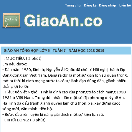
Trang chủ
Đăng ký
Đăng nhập
Liên hệ
GIÁO ÁN TỔNG HỢP LỚP 5 - TUẦN 7 - NĂM HỌC 2018-2019
I. MỤC TIÊU: ( 2 phút)
Em nêu được:
- Đầu năm 1930, lãnh tụ Nguyễn Ái Quốc đã chủ trì Hội nghị thành lập
Đảng Cộng sản Việt Nam. Đảng ra đời là một sự kiện lịch sử quan trọng,
mở ra thời kì cách mạng nước ta có sự lãnh đạo đúng đắn, giành nhiều
thắng lợi to lớn.
- Hiểu: Xô viết Nghệ - Tĩnh là đỉnh cao của phong trào cách mạng 1930-
1931 ở Việt Nam. Trong đó, nhân dân một số địa phương ở Nghệ An,
Hà Tĩnh đã đấu tranh giành quyền làm chủ thôn, xã, xây dựng cuộc
sống mới, văn minh, tiến bộ.
- Bước đầu rèn luyện kĩ năng giải thích một sự kiện lịch sử.
II. KHỞI ĐỘNG: ( 3 phút)