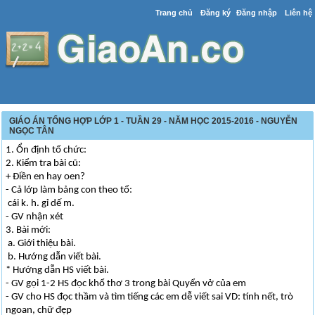
Trang chủ
Đăng ký
Đăng nhập
Liên hệ
GIÁO ÁN TỔNG HỢP LỚP 1 - TUẦN 29 - NĂM HỌC 2015-2016 - NGUYỄN
NGỌC TÂN
1. Ổn định tổ chức:
2. Kiểm tra bài cũ:
+ Điền en hay oen?
- Cả lớp làm bảng con theo tổ:
cái k. h. gỉ dế m.
- GV nhận xét
3. Bài mới:
a. Giới thiệu bài.
b. Hướng dẫn viết bài.
* Hướng dẫn HS viết bài.
- GV gọi 1-2 HS đọc khổ thơ 3 trong bài Quyển vở của em
- GV cho HS đọc thầm và tìm tiếng các em dễ viết sai VD: tính nết, trò
ngoan, chữ đẹp