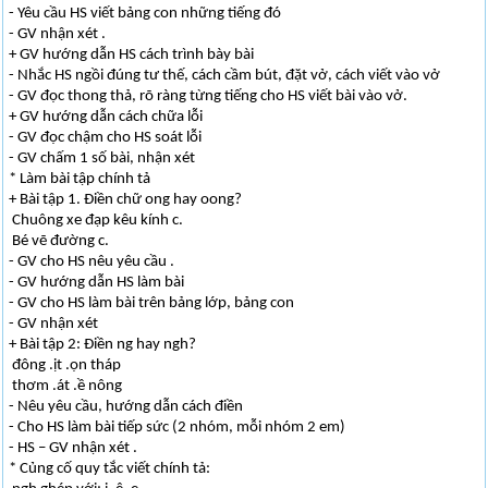
- Yêu cầu HS viết bảng con những tiếng đó
- GV nhận xét .
+ GV hướng dẫn HS cách trình bày bài
- Nhắc HS ngồi đúng tư thế, cách cầm bút, đặt vở, cách viết vào vở
- GV đọc thong thả, rõ ràng từng tiếng cho HS viết bài vào vở.
+ GV hướng dẫn cách chữa lỗi
- GV đọc chậm cho HS soát lỗi
- GV chấm 1 số bài, nhận xét
* Làm bài tập chính tả
+ Bài tập 1. Điền chữ ong hay oong?
Chuông xe đạp kêu kính c.
Bé vẽ đường c.
- GV cho HS nêu yêu cầu .
- GV hướng dẫn HS làm bài
- GV cho HS làm bài trên bảng lớp, bảng con
- GV nhận xét
+ Bài tập 2: Điền ng hay ngh?
đông .ịt .ọn tháp
thơm .át .ề nông
- Nêu yêu cầu, hướng dẫn cách điền
- Cho HS làm bài tiếp sức (2 nhóm, mỗi nhóm 2 em)
- HS – GV nhận xét .
* Củng cố quy tắc viết chính tả: