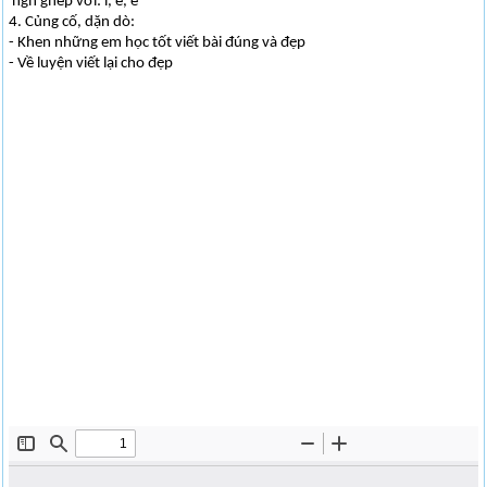
ngh ghép với: i, ê, e
4. Củng cố, dặn dò:
- Khen những em học tốt viết bài đúng và đẹp
- Về luyện viết lại cho đẹp