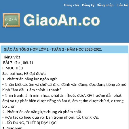
Trang chủ
Đăng ký
Đăng nhập
Liên hệ
GIÁO ÁN TỔNG HỢP LỚP 1 - TUẦN 2 - NĂM HỌC 2020-2021
Tiếng Việt
BÀI 7: đ e ( tiết 1)
I. MỤC TIÊU
Sau bài học, HS đạt được:
1. Phát triển năng lực ngôn ngữ
- Nhận biết các âm và chữ cái đ, e; đánh vần đúng, đọc đúng tiếng có mô
hình “âm đầu + âm chính + thanh”.
- Nhìn tranh, ảnh minh họa, phát âm (hoặc được GV hướng dẫn phát
âm) và tự phát hiện được tiếng có âm đ, âm e; tìm được chữ đ, e trong
bộ chữ.
2. Phát triển các năng lực chung và phẩm chất.
- Hợp tác có hiệu quả với bạn trong nhóm, tổ, trong lớp.
II. ĐỒ DÙNG, THIẾT BỊ DẠY HỌC
1. Giáo viên