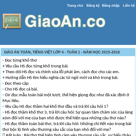
Trang chủ
Đăng ký
Đăng nhập
Liên hệ
GIÁO ÁN TOÁN, TIẾNG VIỆT LỚP 4 - TUẦN 1 - NĂM HỌC 2015-2016
- Đọc từng khổ thơ
+ Yêu cầu HS đọc từng khổ trong bài.
+ Theo dõi HS đọc và chỉnh sửa lỗi phát âm, cách đọc cho các em.
+ Hướng dẫn HS tìm hiểu nghĩa các từ ngữ mới và khó trong bài.
- Đọc theo cặp
- Cho HS đọc cả bài.
- GV đọc mẫu toàn bài một lượt, thể hiện giọng đọc như đã xác định ở
Mục tiêu.
- Yêu cầu HS đọc thầm hai khổ thơ đầu và trả lời câu hỏi 1?
- HS đọc thầm khổ thơ 3, trả lời câu hỏi: Sự quan tâm chăm sóc của làng
xóm đối với mẹ của bạn nhỏ được thể hiện qua những câu thơ nào?
- HS đọc thầm toàn bài thơ, trả lời câu hỏi: Những chi tiết nào trong bài
thơ bộc lộ tình yêu thương sâu sắc của bạn nhỏ đối với mẹ?
 Kết luận : Bài thơ thể hiện tình cảm yêu thương sâu sắc, sự hiếu thảo,