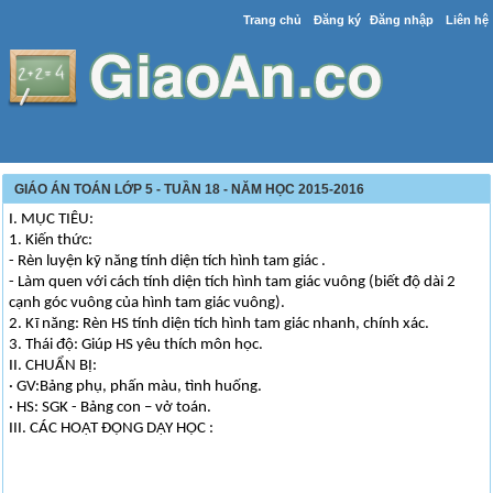
Trang chủ
Đăng ký
Đăng nhập
Liên hệ
GIÁO ÁN TOÁN LỚP 5 - TUẦN 18 - NĂM HỌC 2015-2016
I. MỤC TIÊU:
1. Kiến thức:
- Rèn luyện kỹ năng tính diện tích hình tam giác .
- Làm quen với cách tính diện tích hình tam giác vuông (biết độ dài 2
cạnh góc vuông của hình tam giác vuông).
2. Kĩ năng: Rèn HS tính diện tích hình tam giác nhanh, chính xác.
3. Thái độ: Giúp HS yêu thích môn học.
II. CHUẨN BỊ:
· GV:Bảng phụ, phấn màu, tình huống.
· HS: SGK - Bảng con – vở toán.
III. CÁC HOẠT ĐỘNG DẠY HỌC :