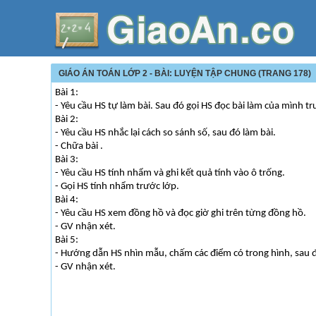
GIÁO ÁN TOÁN LỚP 2 - BÀI: LUYỆN TẬP CHUNG (TRANG 178)
Bài 1:
- Yêu cầu HS tự làm bài. Sau đó gọi HS đọc bài làm của mình tr
Bài 2:
- Yêu cầu HS nhắc lại cách so sánh số, sau đó làm bài.
- Chữa bài .
Bài 3:
- Yêu cầu HS tính nhẩm và ghi kết quả tính vào ô trống.
- Gọi HS tính nhẩm trước lớp.
Bài 4:
- Yêu cầu HS xem đồng hồ và đọc giờ ghi trên từng đồng hồ.
- GV nhận xét.
Bài 5:
- Hướng dẫn HS nhìn mẫu, chấm các điểm có trong hình, sau đ
- GV nhận xét.