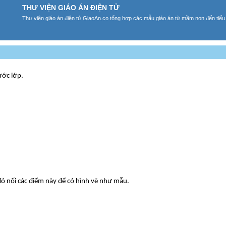
THƯ VIỆN GIÁO ÁN ĐIỆN TỬ
Thư viện giáo án điện tử GiaoAn.co tổng hợp các mẫu giáo án từ mầm non đến tiểu
ước lớp.
ó nối các điểm này để có hình vẽ như mẫu.