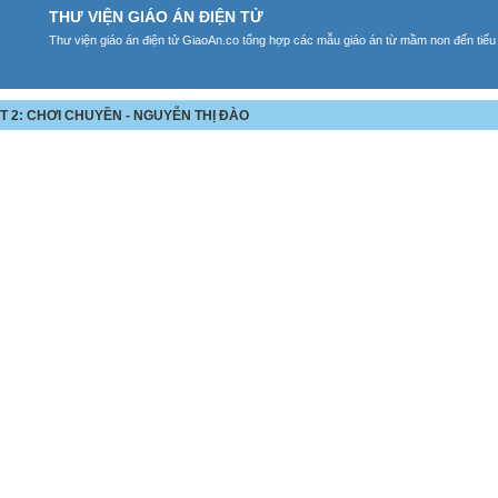
THƯ VIỆN GIÁO ÁN ĐIỆN TỬ
Thư viện giáo án điện tử GiaoAn.co tổng hợp các mẫu giáo án từ mầm non đến tiểu
ẾT 2: CHƠI CHUYỀN - NGUYỄN THỊ ĐÀO