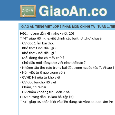
GIÁO ÁN TIẾNG VIỆT LỚP 3 PHÂN MÔN CHÍNH TẢ - TUẦN 1, TI
HĐ1: hướng dẫn HS nghe - viết(20)
* MT: giúp HS nghe,viết chính xác bài thơ :chơi chuyền
- GV đọc 1 lần bài thơ.
- Khổ thơ 1 nói điều gì ?
- Khổ thơ 2 nói điều gì ?
- Mỗi dòng thơ có mấy chữ ?
- Chữ đầu mỗi dòng thơ viết như thế nào ?
- Những câu thơ nào trong bài đặt trong ngoặc kép ?. Vì sao ?
- Nên viết từ ô nào trong vở ?
- GVHD HS nêu từ khó viết
- GV đọc bài cho HS viết
- Chấm, chữa bài
- GV chấm khoảng từ 5 đến 7 bài
HĐ2: hướng dẫn HS làm bài tập (5)
* MT: giúp HS phân biệt và điền đúng các vần: ao,oao, âm l/n