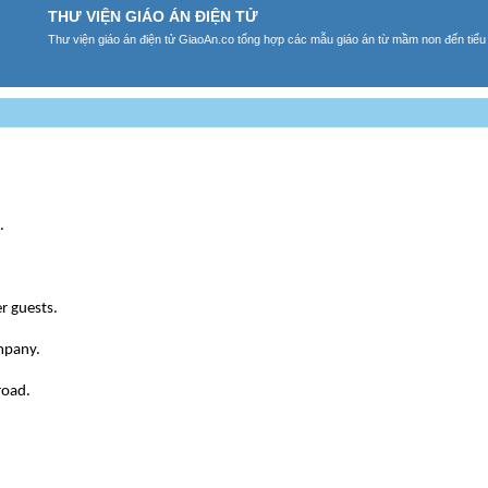
THƯ VIỆN GIÁO ÁN ĐIỆN TỬ
Thư viện giáo án điện tử GiaoAn.co tổng hợp các mẫu giáo án từ mầm non đến tiểu
.
r guests.
mpany.
road.