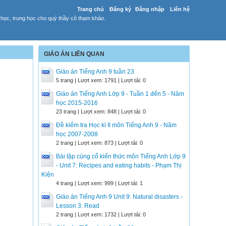
Trang chủ
Đăng ký
Đăng nhập
Liên hệ
 học, trung học cho quý thầy cô tham khảo.
GIÁO ÁN LIÊN QUAN
Giáo án Tiếng Anh 9 tuần 23
5 trang | Lượt xem: 1791 | Lượt tải: 0
Giáo án Tiếng Anh Lớp 9 - Tuần 1 đến 5 - Năm
học 2015-2016
23 trang | Lượt xem: 848 | Lượt tải: 0
Đề kiểm tra Học kì II môn Tiếng Anh 9 - Năm
học 2007-2008
2 trang | Lượt xem: 873 | Lượt tải: 0
Bài tập củng cố kiến thức môn Tiếng Anh Lớp 9
- Unit 7: Recipes and eating habits - Phạm Thị
Kiện
4 trang | Lượt xem: 999 | Lượt tải: 1
Giáo án Tiếng Anh 9 Unit 9: Natural disasters -
Lesson 3: Read
2 trang | Lượt xem: 1732 | Lượt tải: 0