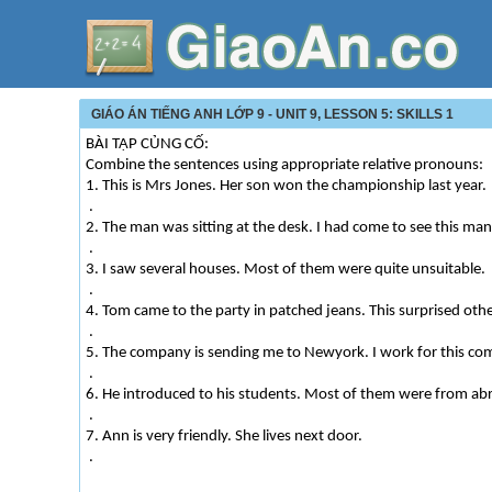
GIÁO ÁN TIẾNG ANH LỚP 9 - UNIT 9, LESSON 5: SKILLS 1
BÀI TẬP CỦNG CỐ:
Combine the sentences using appropriate relative pronouns:
1. This is Mrs Jones. Her son won the championship last year.
.
2. The man was sitting at the desk. I had come to see this man
.
3. I saw several houses. Most of them were quite unsuitable.
.
4. Tom came to the party in patched jeans. This surprised othe
.
5. The company is sending me to Newyork. I work for this co
.
6. He introduced to his students. Most of them were from ab
.
7. Ann is very friendly. She lives next door.
.