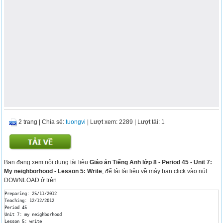
2 trang
|
Chia sẻ:
tuongvi
| Lượt xem: 2289
| Lượt tải: 1
Bạn đang xem nội dung tài liệu
Giáo án Tiếng Anh lớp 8 - Period 45 - Unit 7:
My neighborhood - Lesson 5: Write
, để tải tài liệu về máy bạn click vào nút
DOWNLOAD ở trên
Preparing: 25/11/2012

Teaching: 12/12/2012

Period 45

Unit 7: my neighborhood 

Lesson 5: write
