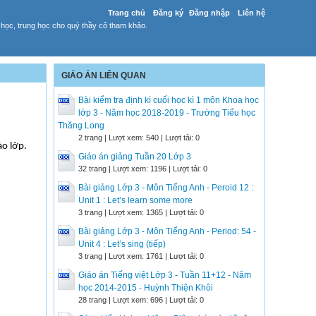
Trang chủ
Đăng ký
Đăng nhập
Liên hệ
 học, trung học cho quý thầy cô tham khảo.
GIÁO ÁN LIÊN QUAN
Bài kiểm tra định kì cuối học kì 1 môn Khoa học
lớp 3 - Năm học 2018-2019 - Trường Tiểu học
Thăng Long
2 trang | Lượt xem: 540 | Lượt tải: 0
ào lớp.
Giáo án giảng Tuần 20 Lớp 3
32 trang | Lượt xem: 1196 | Lượt tải: 0
Bài giảng Lớp 3 - Môn Tiếng Anh - Peroid 12 :
Unit 1 : Let’s learn some more
3 trang | Lượt xem: 1365 | Lượt tải: 0
Bài giảng Lớp 3 - Môn Tiếng Anh - Period: 54 -
Unit 4 : Let’s sing (tiếp)
3 trang | Lượt xem: 1761 | Lượt tải: 0
Giáo án Tiếng việt Lớp 3 - Tuần 11+12 - Năm
học 2014-2015 - Huỳnh Thiện Khôi
28 trang | Lượt xem: 696 | Lượt tải: 0