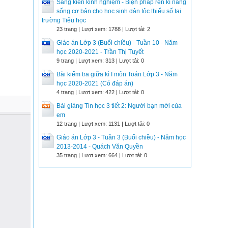
Sáng kiến kinh nghiệm - Biện pháp rèn kĩ năng
sống cơ bản cho học sinh dân tộc thiểu số tại
trường Tiểu học
23 trang | Lượt xem: 1788 | Lượt tải: 2
Giáo án Lớp 3 (Buổi chiều) - Tuần 10 - Năm
học 2020-2021 - Trần Thị Tuyết
9 trang | Lượt xem: 313 | Lượt tải: 0
Bài kiểm tra giữa kì I môn Toán Lớp 3 - Năm
học 2020-2021 (Có đáp án)
4 trang | Lượt xem: 422 | Lượt tải: 0
Bài giảng Tin học 3 tiết 2: Người bạn mới của
em
12 trang | Lượt xem: 1131 | Lượt tải: 0
Giáo án Lớp 3 - Tuần 3 (Buổi chiều) - Năm học
2013-2014 - Quách Văn Quyền
35 trang | Lượt xem: 664 | Lượt tải: 0