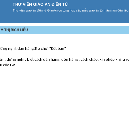
THƯ VIỆN GIÁO ÁN ĐIỆN TỬ
Thư viện giáo án điện tử GiaoAn.co tổng hợp các mẫu giáo án từ mầm non đến tiểu
M THỊ BÍCH LIỄU
đứng nghỉ, dàn hàng.Trò chơi "Kết bạn"
êm, đứng nghỉ , biết cách dàn hàng, dồn hàng , cách chào, xin phép khi ra v
ầu của GV