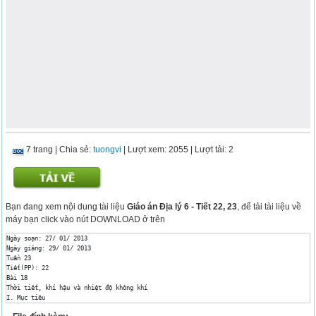
7 trang
|
Chia sẻ:
tuongvi
| Lượt xem: 2055
| Lượt tải: 2
Bạn đang xem nội dung tài liệu
Giáo án Địa lý 6 - Tiết 22, 23
, để tải tài liệu về
máy bạn click vào nút DOWNLOAD ở trên
Ngày soạn: 27/ 01/ 2013

Ngày giảng: 29/ 01/ 2013

Tuần 23

Tiết(PP): 22

Bài 18

Thời tiết, khí hậu và nhiệt độ không khí

I. Mục tiêu

1. Kiến thức
