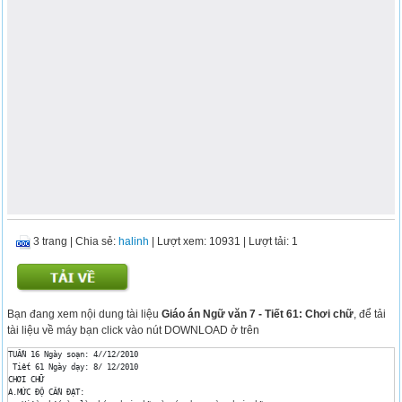
3 trang
|
Chia sẻ:
halinh
| Lượt xem: 10931
| Lượt tải: 1
Bạn đang xem nội dung tài liệu
Giáo án Ngữ văn 7 - Tiết 61: Chơi chữ
, để tải
tài liệu về máy bạn click vào nút DOWNLOAD ở trên
TUẦN 16 Ngày soạn: 4//12/2010

 Tiết 61 Ngày dạy: 8/ 12/2010

CHƠI CHỮ

A.MỨC ĐỘ CẦN ĐẠT:
