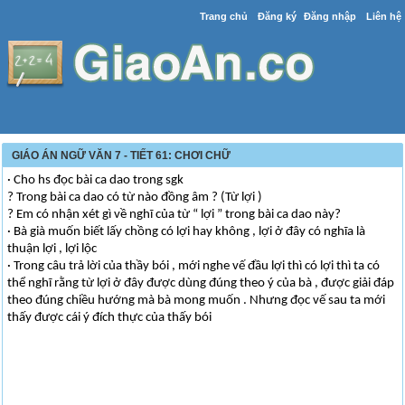
Trang chủ
Đăng ký
Đăng nhập
Liên hệ
GIÁO ÁN NGỮ VĂN 7 - TIẾT 61: CHƠI CHỮ
· Cho hs đọc bài ca dao trong sgk
? Trong bài ca dao có từ nào đồng âm ? (Từ lợi )
? Em có nhận xét gì về nghĩ của từ “ lợi ” trong bài ca dao này?
· Bà già muốn biết lấy chồng có lợi hay không , lợi ở đây có nghĩa là
thuận lợi , lợi lộc
· Trong câu trả lời của thầy bói , mới nghe vế đầu lợi thì có lợi thì ta có
thể nghĩ rằng từ lợi ở đây được dùng đúng theo ý của bà , được giải đáp
theo đúng chiều hướng mà bà mong muốn . Nhưng đọc vế sau ta mới
thấy được cái ý đích thực của thấy bói