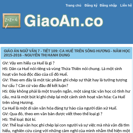
Trang chủ
Đăng ký
Đăng nhập
Liên hệ
GIÁO ÁN NGỮ VĂN 7 - TIẾT 109: CA HUẾ TRÊN SÔNG HƯƠNG - NĂM HỌC
2015-2016 - NGUYỄN THỊ HẠNH DUNG
GV: Vậy em hiểu ca Huế là gì ?
HS: Dân ca Huế nói riêng và vùng Thừa Thiên nói chung. Là một sinh
hoạt văn hoá độc đáo của cố đô Huế.
GV: Theo em đây là một tác phẩm ghi chép sự thật hay là tưởng tượng
hư cấu ? Căn cứ vào đâu để kết luận?
HS: Đây không phải là một truyện ngắn, một sáng tác văn học có tính hư
cấu, mà là một bút kí ghi chép lại một cảnh sinh hoạt văn hóa: Ca Huế
trên sông Hương.
Ca Huế là một di sản văn hóa đáng tự hào của người dân xứ Huế.
GV: Qua đó, theo em văn bản được viết theo thể loại gì ?
HS: Thể loại: Bút kí.
GV: Thể loại văn học ghi chép lại con người và sự việc mà nhà văn đã tìm
hiểu, nghiên cứu cùng với những cảm nghĩ của mình nhằm thể hiện một