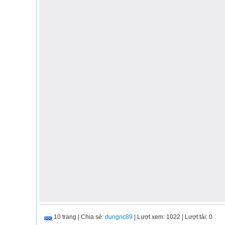
10 trang
|
Chia sẻ:
dungnc89
| Lượt xem: 1022
| Lượt tải: 0