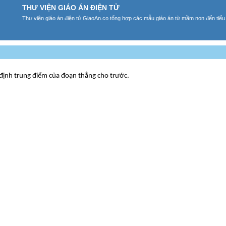
THƯ VIỆN GIÁO ÁN ĐIỆN TỬ
Thư viện giáo án điện tử GiaoAn.co tổng hợp các mẫu giáo án từ mầm non đến tiểu
 định trung điểm của đoạn thẳng cho trước.