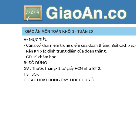
GIÁO ÁN MÔN TOÁN KHỐI 3 - TUẦN 20
A- MỤC TIÊU
- Củng cố khái niệm trung điểm của đoạn thẳng. Biết cách xác
- Rèn KN xác định trung điểm của đoạn thẳng.
- GD HS chăm học.
B- ĐỒ DÙNG
GV : Thước thẳng- 1 tờ giấy HCN như BT 2.
HS : SGK
C- CÁC HOẠT ĐỘNG DẠY- HỌC CHỦ YẾU