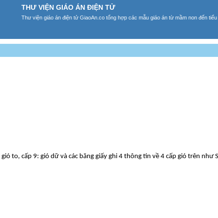
THƯ VIỆN GIÁO ÁN ĐIỆN TỬ
Thư viện giáo án điện tử GiaoAn.co tổng hợp các mẫu giáo án từ mầm non đến tiểu
 gió to, cấp 9: gió dữ và các băng giấy ghi 4 thông tin về 4 cấp gió trên như 