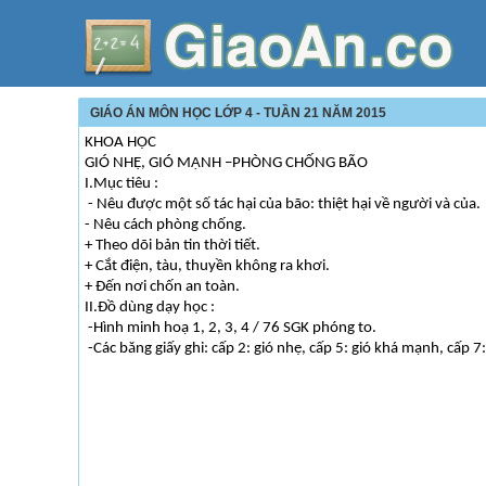
GIÁO ÁN MÔN HỌC LỚP 4 - TUẦN 21 NĂM 2015
KHOA HỌC
GIÓ NHẸ, GIÓ MẠNH –PHÒNG CHỐNG BÃO
I.Mục tiêu :
- Nêu được một số tác hại của bão: thiệt hại về người và của.
- Nêu cách phòng chống.
+ Theo dõi bản tin thời tiết.
+ Cắt điện, tàu, thuyền không ra khơi.
+ Đến nơi chốn an toàn.
II.Đồ dùng dạy học :
-Hình minh hoạ 1, 2, 3, 4 / 76 SGK phóng to.
-Các băng giấy ghi: cấp 2: gió nhẹ, cấp 5: gió khá mạnh, cấp 7: