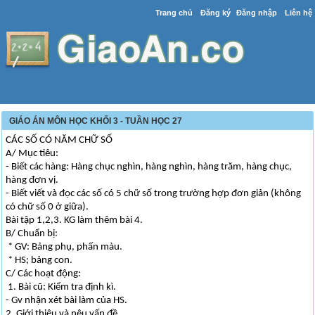
Trang chủ
Đăng ký
Đăng nhập
Liên hệ
GIÁO ÁN MÔN HỌC KHỐI 3 - TUẦN HỌC 27
CÁC SỐ CÓ NĂM CHỮ SỐ
A/ Mục tiêu:
- Biết các hàng: Hàng chục nghìn, hàng nghìn, hàng trăm, hàng chục,
hàng đơn vị.
- Biết viết và đọc các số có 5 chữ số trong trường hợp đơn giản (không
có chữ số 0 ở giữa).
Bài tập 1,2,3. KG làm thêm bài 4.
B/ Chuẩn bị:
* GV: Bảng phụ, phấn màu.
* HS; bảng con.
C/ Các hoạt động:
1. Bài cũ: Kiểm tra định kì.
- Gv nhận xét bài làm của HS.
2. Giới thiệu và nêu vấn đề.