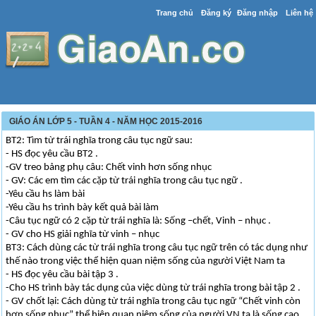
Trang chủ
Đăng ký
Đăng nhập
Liên hệ
GIÁO ÁN LỚP 5 - TUẦN 4 - NĂM HỌC 2015-2016
BT2: Tìm từ trái nghĩa trong câu tục ngữ sau:
- HS đọc yêu cầu BT2 .
-GV treo bảng phụ câu: Chết vinh hơn sống nhục
- GV: Các em tìm các cặp từ trái nghĩa trong câu tục ngữ .
-Yêu cầu hs làm bài
-Yêu cầu hs trình bày kết quả bài làm
-Câu tục ngữ có 2 cặp từ trái nghĩa là: Sống –chết, Vinh – nhục .
- GV cho HS giải nghĩa từ vinh – nhục
BT3: Cách dùng các từ trái nghĩa trong câu tục ngữ trên có tác dụng như
thế nào trong việc thể hiện quan niệm sống của người Việt Nam ta
- HS đọc yêu cầu bài tập 3 .
-Cho HS trình bày tác dụng của việc dùng từ trái nghĩa trong bài tập 2 .
- GV chốt lại: Cách dùng từ trái nghĩa trong câu tục ngữ “Chết vinh còn
hơn sống nhục” thể hiện quan niệm sống của người VN ta là sống cao