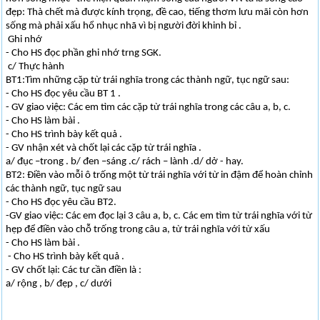
đẹp: Thà chết mà được kính trọng, đề cao, tiếng thơm lưu mãi còn hơn
sống mà phải xấu hổ nhục nhã vì bị người đời khinh bỉ .
Ghi nhớ
- Cho HS đọc phần ghi nhớ trng SGK.
c/ Thực hành
BT1:Tìm những cặp từ trái nghĩa trong các thành ngữ, tục ngữ sau:
- Cho HS đọc yêu cầu BT 1 .
- GV giao việc: Các em tìm các cặp từ trái nghĩa trong các câu a, b, c.
- Cho HS làm bài .
- Cho HS trình bày kết quả .
- GV nhận xét và chốt lại các cặp từ trái nghĩa .
a/ đục –trong . b/ đen –sáng .c/ rách – lành .d/ dở - hay.
BT2: Điền vào mỗi ô trống một từ trái nghĩa với từ in đậm để hoàn chỉnh
các thành ngữ, tục ngữ sau
- Cho HS đọc yêu cầu BT2.
-GV giao việc: Các em đọc lại 3 câu a, b, c. Các em tìm từ trái nghĩa với từ
hẹp để điền vào chỗ trống trong câu a, từ trái nghĩa với từ xấu
- Cho HS làm bài .
- Cho HS trình bày kết quả .
- GV chốt lại: Các tư cần điền là :
a/ rộng , b/ đẹp , c/ dưới