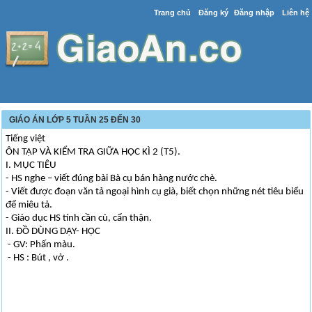
Trang chủ
Đăng ký
Đăng nhập
Liên hệ
GIÁO ÁN LỚP 5 TUẦN 25 ĐẾN 30
Tiếng việt
ÔN TẬP VÀ KIỂM TRA GIỮA HỌC KÌ 2 (T5).
I. MỤC TIÊU
- HS nghe – viết đúng bài Bà cụ bán hàng nước chè.
- Viết được đoạn văn tả ngoại hình cụ già, biết chọn những nét tiêu biểu
để miêu tả.
- Giáo dục HS tính cần cù, cẩn thận.
II. ĐỒ DÙNG DẠY- HỌC
- GV: Phấn màu.
- HS : Bút , vở .