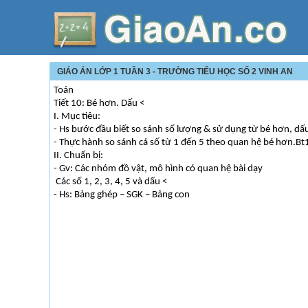
GIÁO ÁN LỚP 1 TUẦN 3 - TRƯỜNG TIỂU HỌC SỐ 2 VINH AN
Toán
Tiết 10: Bé hơn. Dấu <
I. Mục tiêu:
- Hs bước đầu biết so sánh số lượng & sử dụng từ bé hơn, dấu
- Thực hành so sánh cá số từ 1 đến 5 theo quan hệ bé hơn.Bt
II. Chuẩn bị:
- Gv: Các nhóm đồ vật, mô hình có quan hệ bài dạy
Các số 1, 2, 3, 4, 5 và dấu <
- Hs: Bảng ghép – SGK – Bảng con