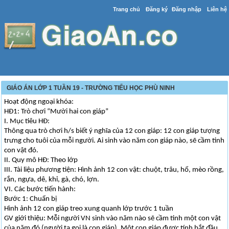
Trang chủ
Đăng ký
Đăng nhập
Liên hệ
GIÁO ÁN LỚP 1 TUẦN 19 - TRƯỜNG TIỂU HỌC PHÙ NINH
Hoạt động ngoại khóa:
HĐ1: Trò chơi “Mười hai con giáp”
I. Mục tiêu HĐ:
Thông qua trò chơi h/s biết ý nghĩa của 12 con giáp: 12 con giáp tượng
trưng cho tuôi của mỗi người. Ai sinh vào năm con giáp nào, sẽ cầm tinh
con vật đó.
II. Quy mô HĐ: Theo lớp
III. Tài liệu phương tiện: Hình ảnh 12 con vật: chuột, trâu, hổ, mèo rồng,
rắn, ngựa, dê, khỉ, gà, chó, lợn.
VI. Các bước tiến hành:
Bước 1: Chuẩn bị
Hình ảnh 12 con giáp treo xung quanh lớp trước 1 tuần
GV giới thiệu: Mỗi người VN sinh vào năm nào sẽ cầm tinh một con vật
của năm đó (người ta gọi là con giáp). Một con giáp được tính bắt đầu