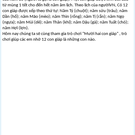
từ mùng 1 tết cho đến hết năm âm lịch. Theo lịch của ngườiVN, Có 12
con giáp được xếp theo thứ tự: Năm Tý (chuột); năm sửu (trâu); năm
Dần (hổ); năm Mão (mèo); năm Thìn (rổng); năm Tị (rắn); năm Ngọ
(ngựa); năm Mùi (dê); năm Thân (khỉ); năm Dậu (gà); năm Tuất (chó);
năm Hợi (lợn).
Hôm nay chúng ta sẽ cùng tham gia trò chơi “Mười hai con giáp” , trò
chơi giúp các em nhớ 12 con giáp là những con nào.